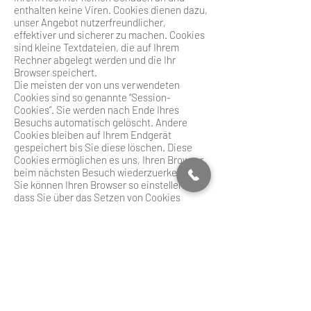
enthalten keine Viren. Cookies dienen dazu,
unser Angebot nutzerfreundlicher,
effektiver und sicherer zu machen. Cookies
sind kleine Textdateien, die auf Ihrem
Rechner abgelegt werden und die Ihr
Browser speichert.
Die meisten der von uns verwendeten
Cookies sind so genannte “Session-
Cookies”. Sie werden nach Ende Ihres
Besuchs automatisch gelöscht. Andere
Cookies bleiben auf Ihrem Endgerät
gespeichert bis Sie diese löschen. Diese
Cookies ermöglichen es uns, Ihren Browser
beim nächsten Besuch wiederzuerkennen.
Sie können Ihren Browser so einstellen,
dass Sie über das Setzen von Cookies
informiert werden und Cookies nur im
Einzelfall erlauben, die Annahme von
Cookies für bestimmte Fälle oder generell
ausschließen sowie das automatische
Löschen der Cookies beim Schließen des
Browser aktivieren. Bei der Deaktivierung
von Cookies kann die Funktionalität dieser
Website eingeschränkt sein.
Cookies, die zur Durchführung des