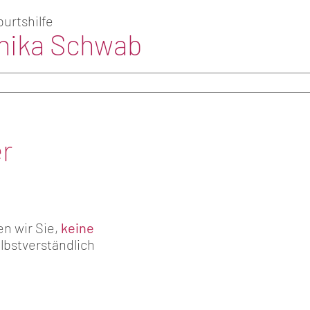
urtshilfe
nika Schwab
r
en wir Sie,
keine
lbstverständlich