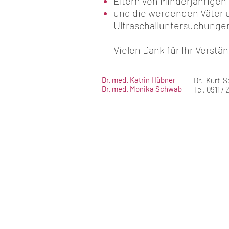
Eltern von Minderjährigen
und die werdenden Väter u
Ultraschalluntersuchunge
Vielen Dank für Ihr Verstän
Dr. med. Katrin Hübner
Dr.-Kurt-
Dr. med. Monika Schwab
Tel. 0911
Impressum & Datenschutz