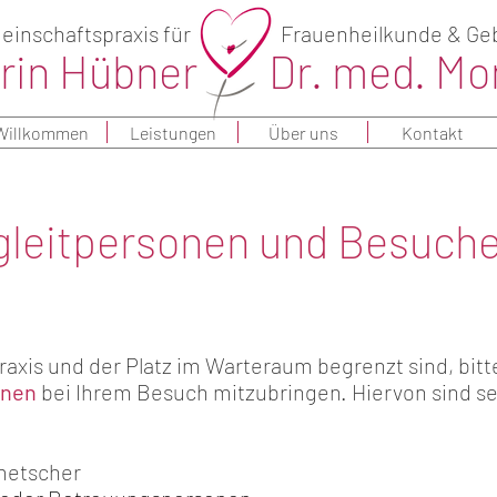
inschaftspraxis für
Frauenheilkunde & Geb
trin Hübner
Dr. med. Mo
Willkommen
Leistungen
Über uns
Kontakt
leitpersonen und Besuche
raxis und der Platz im Warteraum begrenzt sind, bitt
onen
bei Ihrem Besuch mitzubringen. Hiervon sind se
metscher