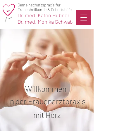
Gemeinschaftspraxis für
Frauenheilkunde & Geburtshilfe
Dr. med. Katrin Hübner
Dr. med. Monika Schwab
Willkommen
in der
Frauenarztpraxis
mit Herz